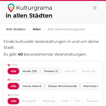
Kulturgrama
in allen Städten
Alle Städte
›
Alle
›
Alle Veranstaltungsorte
Finde kulturelle Veranstaltungen in und um
deine
Stadt
.
Es gibt
40
bevorstehende Veranstaltungen.
TYPE
Alle
Musik (39)
Theater (1)
Kino (0)
Kunst (0)
DATUM
Alle
Heute Abend
Dieses Wochenende
Nächstes Woch
MOOD
Alle
Energetic
Relaxing
Dark
Fun
Romantic