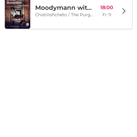
Moodymann with special guests
18:00
Chistilishcheto / The Purgatory, Sofia, BG
Fr 11
Samstag, 12 September 2026
Legion Inflatable Family Run - Sofia
10:00
To Be Announced, Sofia, BG
Sa 12
Lädt...