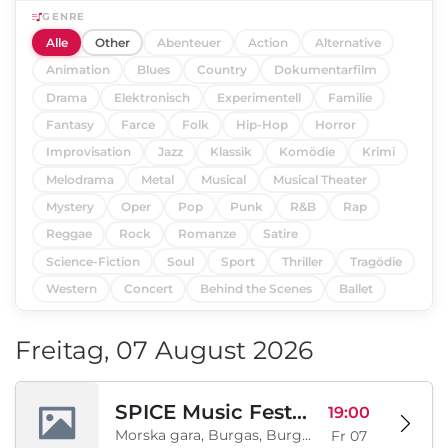
GENRE
Alle
Other
Abenteuer
Action
Alternative
Animation
Blues
Country
Dokumentarfilm
Drama
Elektronisch
Experimentell
Familie
Fantasy
Farce
Folk
Hip-Hop
Horror
Improvisation
Jazz
Klassik
Komödie
Krimi
Melodrama
Metal
Musical
Musical Theater
Mystery
Oper
Pop
Punk
R&B
Rap
Reggae
Rock
Romanze
Satire
Science-Fiction
Soul
Sport
Thriller
Tragödie
Western
Concert
Behind the Scenes
Ballet
Freitag, 07 August 2026
SPICE Music Festival 2026
19:00
Morska gara, Burgas, Burgas, BG
Fr 07