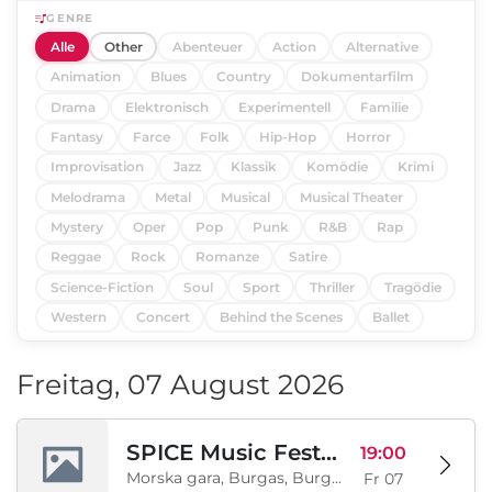
GENRE
Alle
Other
Abenteuer
Action
Alternative
Animation
Blues
Country
Dokumentarfilm
Drama
Elektronisch
Experimentell
Familie
Fantasy
Farce
Folk
Hip-Hop
Horror
Improvisation
Jazz
Klassik
Komödie
Krimi
Melodrama
Metal
Musical
Musical Theater
Mystery
Oper
Pop
Punk
R&B
Rap
Reggae
Rock
Romanze
Satire
Science-Fiction
Soul
Sport
Thriller
Tragödie
Western
Concert
Behind the Scenes
Ballet
Freitag, 07 August 2026
SPICE Music Festival 2026
19:00
Morska gara, Burgas, Burgas, BG
Fr 07