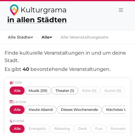
Kulturgrama
in allen Städten
Alle Städte
›
Alle
›
Alle Veranstaltungsorte
Finde kulturelle Veranstaltungen in und um
deine
Stadt
.
Es gibt
40
bevorstehende Veranstaltungen.
TYPE
Alle
Musik (39)
Theater (1)
Kino (0)
Kunst (0)
DATUM
Alle
Heute Abend
Dieses Wochenende
Nächstes Woch
MOOD
Alle
Energetic
Relaxing
Dark
Fun
Romantic