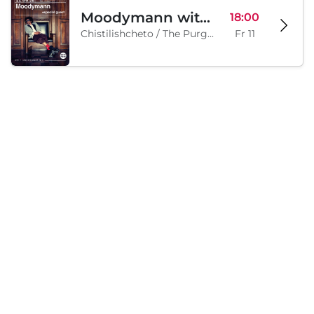
Moodymann with special guests
18:00
Chistilishcheto / The Purgatory, Sofia, BG
Fr 11
Samstag, 12 September 2026
Legion Inflatable Family Run - Sofia
10:00
To Be Announced, Sofia, BG
Sa 12
Lädt...