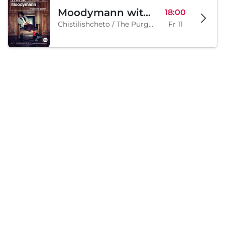
Moodymann with special guests
18:00
Chistilishcheto / The Purgatory, Sofia, BG
Fr 11
Samstag, 12 September 2026
Legion Inflatable Family Run - Sofia
10:00
To Be Announced, Sofia, BG
Sa 12
Lädt...