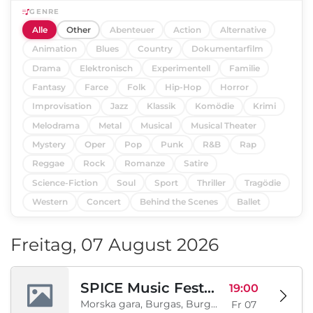
GENRE
Alle
Other
Abenteuer
Action
Alternative
Animation
Blues
Country
Dokumentarfilm
Drama
Elektronisch
Experimentell
Familie
Fantasy
Farce
Folk
Hip-Hop
Horror
Improvisation
Jazz
Klassik
Komödie
Krimi
Melodrama
Metal
Musical
Musical Theater
Mystery
Oper
Pop
Punk
R&B
Rap
Reggae
Rock
Romanze
Satire
Science-Fiction
Soul
Sport
Thriller
Tragödie
Western
Concert
Behind the Scenes
Ballet
Freitag, 07 August 2026
SPICE Music Festival 2026
19:00
Morska gara, Burgas, Burgas, BG
Fr 07