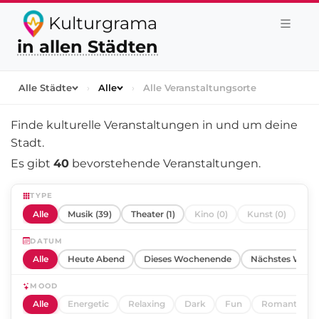
Kulturgrama
in allen Städten
Alle Städte
›
Alle
›
Alle Veranstaltungsorte
Finde kulturelle Veranstaltungen in und um
deine
Stadt
.
Es gibt
40
bevorstehende Veranstaltungen.
TYPE
Alle
Musik (39)
Theater (1)
Kino (0)
Kunst (0)
DATUM
Alle
Heute Abend
Dieses Wochenende
Nächstes Woch
MOOD
Alle
Energetic
Relaxing
Dark
Fun
Romantic