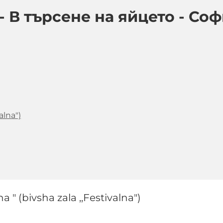
В търсене на яйцето - Соф
alna")
 " (bivsha zala ,,Festivalna")