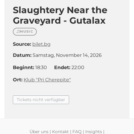
Slaughtery Near the
Graveyard - Gutalax
MUSIC
Source:
bilet.bg
Datum:
Samstag, November 14, 2026
Beginnt:
18:30
Endet:
22:00
Ort:
Klub "Pri Cherepite"
Tickets nicht verfügbar
Über uns
|
Kontakt
|
FAQ
|
Insights
|