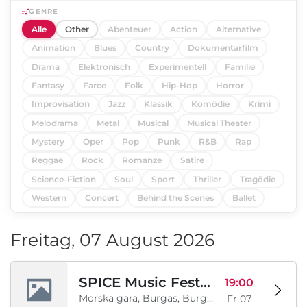
GENRE
Alle
Other
Abenteuer
Action
Alternative
Animation
Blues
Country
Dokumentarfilm
Drama
Elektronisch
Experimentell
Familie
Fantasy
Farce
Folk
Hip-Hop
Horror
Improvisation
Jazz
Klassik
Komödie
Krimi
Melodrama
Metal
Musical
Musical Theater
Mystery
Oper
Pop
Punk
R&B
Rap
Reggae
Rock
Romanze
Satire
Science-Fiction
Soul
Sport
Thriller
Tragödie
Western
Concert
Behind the Scenes
Ballet
Freitag, 07 August 2026
SPICE Music Festival 2026
19:00
Morska gara, Burgas, Burgas, BG
Fr 07