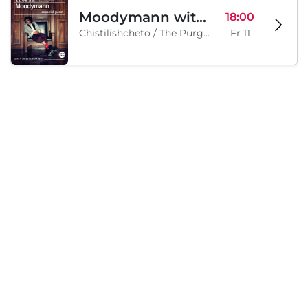
Moodymann with special guests
18:00
Chistilishcheto / The Purgatory, Sofia, BG
Fr 11
Samstag, 12 September 2026
Legion Inflatable Family Run - Sofia
10:00
To Be Announced, Sofia, BG
Sa 12
Lädt...