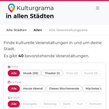
Kulturgrama
in allen Städten
Alle Städte
›
Alle
›
Alle Veranstaltungsorte
Finde kulturelle Veranstaltungen in und um
deine
Stadt
.
Es gibt
40
bevorstehende Veranstaltungen.
TYPE
Alle
Musik (39)
Theater (1)
Kino (0)
Kunst (0)
DATUM
Alle
Heute Abend
Dieses Wochenende
Nächstes Woch
MOOD
Alle
Energetic
Relaxing
Dark
Fun
Romantic