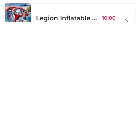
Legion Inflatable Family Run - Sofia
10:00
To Be Announced, Sofia, BG
Sa 12
Samstag, 19 September 2026
PERKELE live in Sofia
20:00
Klub Stroezha, Sofia, BG
Sa 19
Lädt...