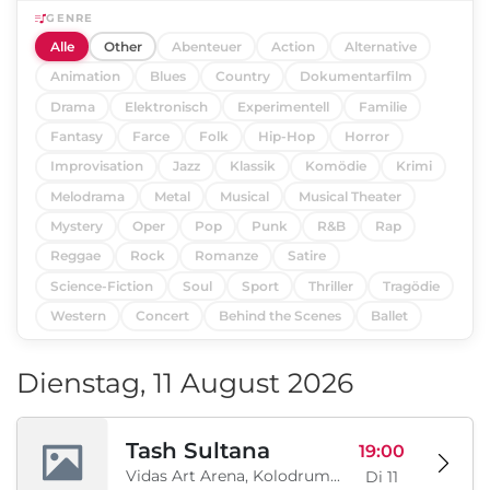
GENRE
Alle
Other
Abenteuer
Action
Alternative
Animation
Blues
Country
Dokumentarfilm
Drama
Elektronisch
Experimentell
Familie
Fantasy
Farce
Folk
Hip-Hop
Horror
Improvisation
Jazz
Klassik
Komödie
Krimi
Melodrama
Metal
Musical
Musical Theater
Mystery
Oper
Pop
Punk
R&B
Rap
Reggae
Rock
Romanze
Satire
Science-Fiction
Soul
Sport
Thriller
Tragödie
Western
Concert
Behind the Scenes
Ballet
Dienstag, 11 August 2026
Tash Sultana
19:00
Vidas Art Arena, Kolodrum, Borisova gradina, Sofia, BG
Di 11