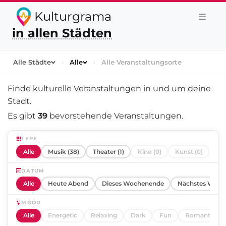
Kulturgrama
in allen Städten
Alle Städte
›
Alle
›
Alle Veranstaltungsorte
Finde kulturelle Veranstaltungen in und um
deine
Stadt
.
Es gibt
39
bevorstehende Veranstaltungen.
TYPE
Alle
Musik (38)
Theater (1)
Kino (0)
Kunst (0)
DATUM
Alle
Heute Abend
Dieses Wochenende
Nächstes Woch
MOOD
Alle
Energetic
Relaxing
Dark
Fun
Romantic