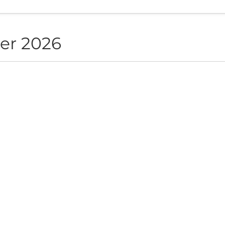
er 2026
NON live in Sofia
ite", Sofia, BG