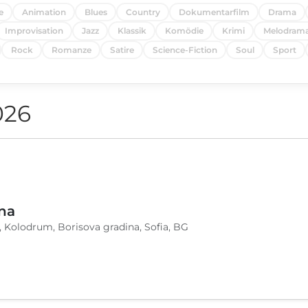
e
Animation
Blues
Country
Dokumentarfilm
Drama
Improvisation
Jazz
Klassik
Komödie
Krimi
Melodram
Rock
Romanze
Satire
Science-Fiction
Soul
Sport
026
na
, Kolodrum, Borisova gradina, Sofia, BG