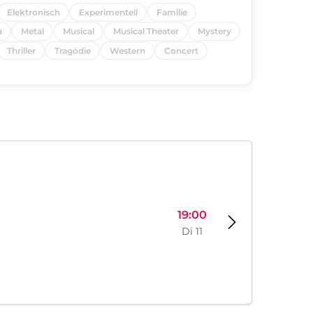
Elektronisch
Experimentell
Familie
a
Metal
Musical
Musical Theater
Mystery
Thriller
Tragödie
Western
Concert
19:00
Di 11