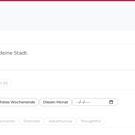
deine Stadt
.
t (0)
hstes Wochenende
Diesen Monat
omantic
Dramatic
Adventurous
Thoughtful