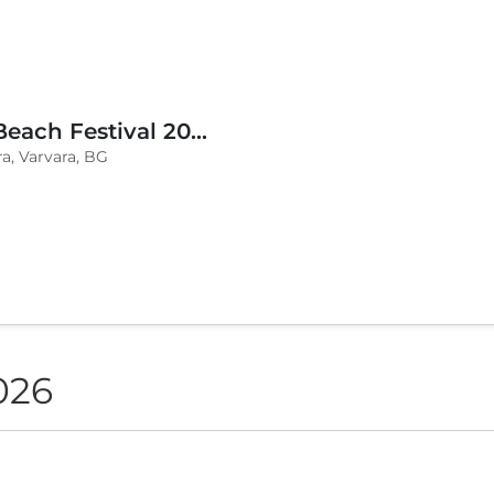
BLVKCAT Beach Festival 2026, Wake up Varvara
a, Varvara, BG
026