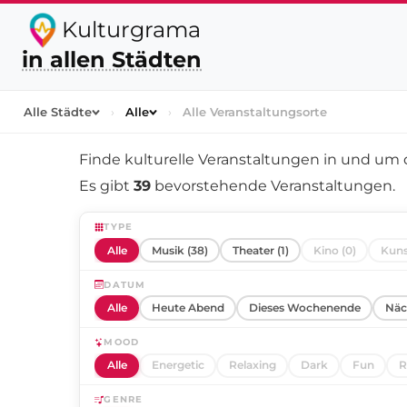
Kulturgrama
in allen Städten
Alle Städte
›
Alle
›
Alle Veranstaltungsorte
Finde kulturelle Veranstaltungen in und um
Es gibt
39
bevorstehende Veranstaltungen.
TYPE
Alle
Musik (38)
Theater (1)
Kino (0)
Kuns
DATUM
Alle
Heute Abend
Dieses Wochenende
Näc
MOOD
Alle
Energetic
Relaxing
Dark
Fun
R
GENRE