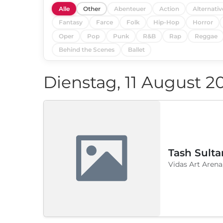
Alle
Other
Abenteuer
Action
Alternativ
Fantasy
Farce
Folk
Hip-Hop
Horror
Oper
Pop
Punk
R&B
Rap
Reggae
Behind the Scenes
Ballet
Dienstag, 11 August 2
Tash Sulta
Vidas Art Arena