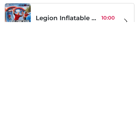
Legion Inflatable Family Run - Sofia
10:00
To Be Announced, Sofia, BG
Sa 12
Samstag, 19 September 2026
PERKELE live in Sofia
20:00
Klub Stroezha, Sofia, BG
Sa 19
Lädt...