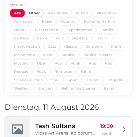
GENRE
Alle
Other
Abenteuer
Action
Alternative
Animation
Blues
Country
Dokumentarfilm
Drama
Elektronisch
Experimentell
Familie
Fantasy
Farce
Folk
Hip-Hop
Horror
Improvisation
Jazz
Klassik
Komödie
Krimi
Melodrama
Metal
Musical
Musical Theater
Mystery
Oper
Pop
Punk
R&B
Rap
Reggae
Rock
Romanze
Satire
Science-Fiction
Soul
Sport
Thriller
Tragödie
Western
Concert
Behind the Scenes
Ballet
Dienstag, 11 August 2026
Tash Sultana
19:00
Vidas Art Arena, Kolodrum, Borisova gradina, Sofia, BG
Di 11