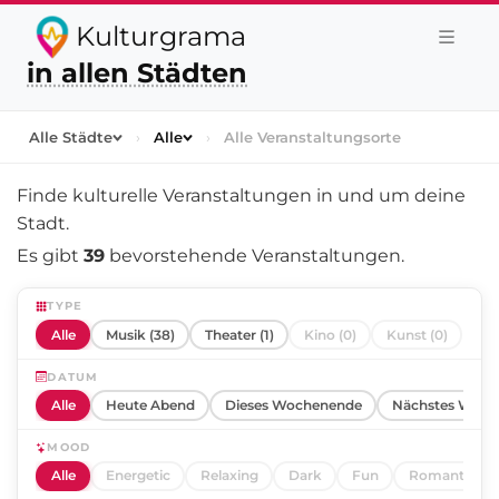
Kulturgrama
in allen Städten
Alle Städte
›
Alle
›
Alle Veranstaltungsorte
Finde kulturelle Veranstaltungen in und um
deine
Stadt
.
Es gibt
39
bevorstehende Veranstaltungen.
TYPE
Alle
Musik (38)
Theater (1)
Kino (0)
Kunst (0)
DATUM
Alle
Heute Abend
Dieses Wochenende
Nächstes Woch
MOOD
Alle
Energetic
Relaxing
Dark
Fun
Romantic