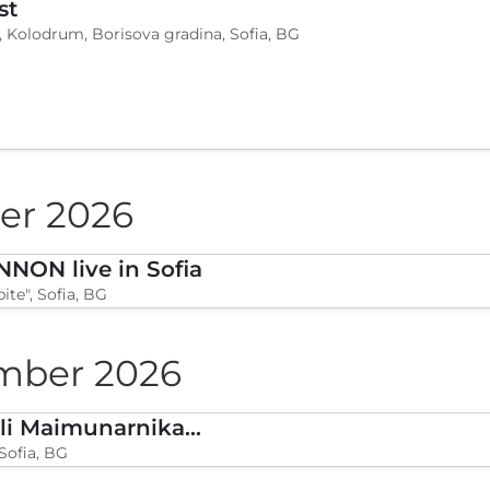
a, Warna, BG
26
 Con 2026
More, Warna, BG