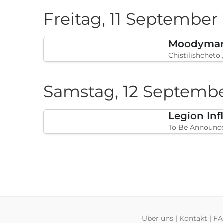
Samstag, 29 August 
DEV.BG Al
Inter Ekspo Tsen