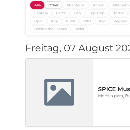
Alle
Other
Abenteuer
Action
Alternativ
Fantasy
Farce
Folk
Hip-Hop
Horror
Oper
Pop
Punk
R&B
Rap
Reggae
Behind the Scenes
Ballet
Freitag, 07 August 20
SPICE Musi
Morska gara, B