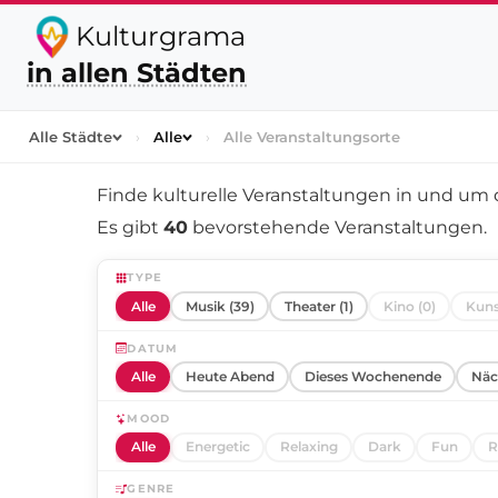
Kulturgrama
in allen Städten
Alle Städte
›
Alle
›
Alle Veranstaltungsorte
Finde kulturelle Veranstaltungen in und um
Es gibt
40
bevorstehende Veranstaltungen.
TYPE
Alle
Musik (39)
Theater (1)
Kino (0)
Kuns
DATUM
Alle
Heute Abend
Dieses Wochenende
Näc
MOOD
Alle
Energetic
Relaxing
Dark
Fun
R
GENRE