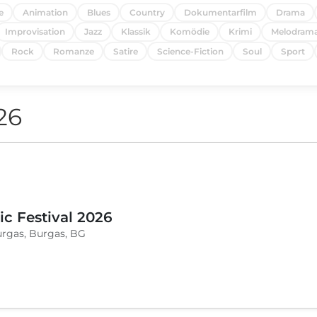
e
Animation
Blues
Country
Dokumentarfilm
Drama
Improvisation
Jazz
Klassik
Komödie
Krimi
Melodram
Rock
Romanze
Satire
Science-Fiction
Soul
Sport
26
c Festival 2026
urgas, Burgas, BG