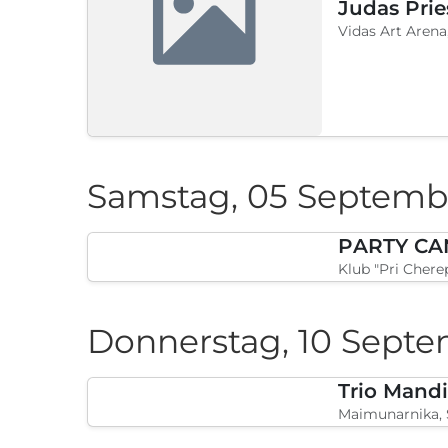
Moonlight Varn
Freitag, 28 August 20
Art Realm
Khotel Cherno 