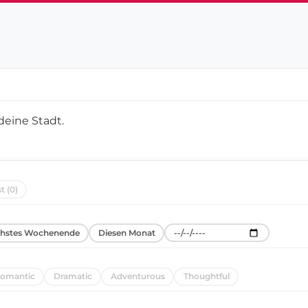
deine Stadt
.
t (0)
hstes Wochenende
Diesen Monat
omantic
Dramatic
Adventurous
Thoughtful