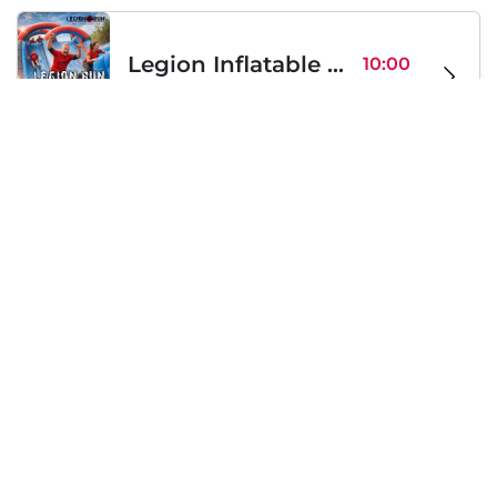
Legion Inflatable Family Run - Sofia
10:00
To Be Announced, Sofia, BG
Sa 12
Samstag, 19 September 2026
PERKELE live in Sofia
20:00
Klub Stroezha, Sofia, BG
Sa 19
Lädt...