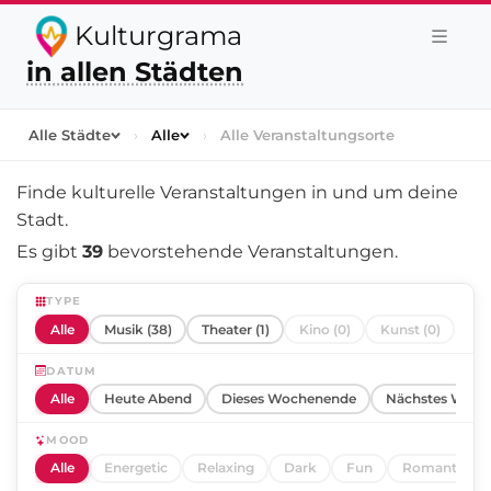
Kulturgrama
in allen Städten
Alle Städte
›
Alle
›
Alle Veranstaltungsorte
Finde kulturelle Veranstaltungen in und um
deine
Stadt
.
Es gibt
39
bevorstehende Veranstaltungen.
TYPE
Alle
Musik (38)
Theater (1)
Kino (0)
Kunst (0)
DATUM
Alle
Heute Abend
Dieses Wochenende
Nächstes Woch
MOOD
Alle
Energetic
Relaxing
Dark
Fun
Romantic