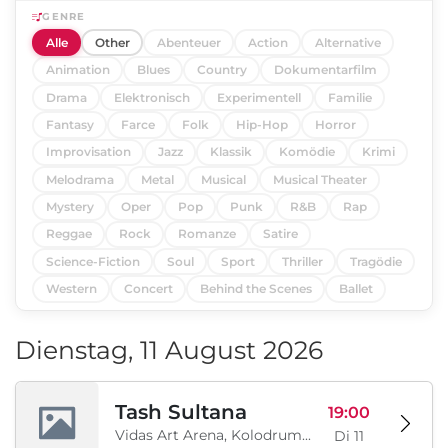
GENRE
Alle
Other
Abenteuer
Action
Alternative
Animation
Blues
Country
Dokumentarfilm
Drama
Elektronisch
Experimentell
Familie
Fantasy
Farce
Folk
Hip-Hop
Horror
Improvisation
Jazz
Klassik
Komödie
Krimi
Melodrama
Metal
Musical
Musical Theater
Mystery
Oper
Pop
Punk
R&B
Rap
Reggae
Rock
Romanze
Satire
Science-Fiction
Soul
Sport
Thriller
Tragödie
Western
Concert
Behind the Scenes
Ballet
Dienstag, 11 August 2026
Tash Sultana
19:00
Vidas Art Arena, Kolodrum, Borisova gradina, Sofia, BG
Di 11