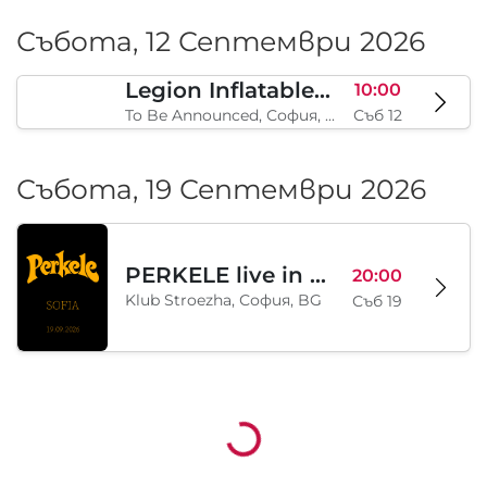
Moodymann with special guests
18:00
Chistilishcheto / The Purgatory, София, BG
Пет 11
Събота, 12 Септември 2026
Legion Inflatable Family Run - Sofia
10:00
To Be Announced, София, BG
Съб 12
Събота, 19 Септември 2026
PERKELE live in Sofia
20:00
Klub Stroezha, София, BG
Съб 19
Зареждане...