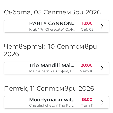
Judas Priest
19:00
Vidas Art Arena, Kolodrum, Borisova gradina, София, BG
Съб 29
Събота, 05 Септември 2026
PARTY CANNON live in Sofia
18:00
Klub "Pri Cherepite", София, BG
Съб 05
Четвъртък, 10 Септември
2026
Trio Mandili Maimunarnika- Sofia
20:00
Maimunarnika, София, BG
Чет 10
Петък, 11 Септември 2026