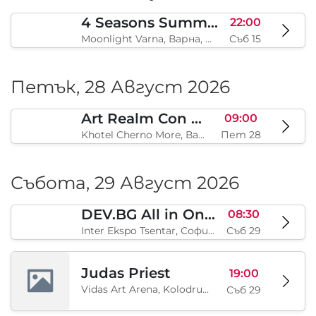
4 Seasons Summer Edition
22:00
Moonlight Varna, Варна, BG
Съб 15
Петък, 28 Август 2026
Art Realm Con 2026
09:00
Khotel Cherno More, Варна, BG
Пет 28
Събота, 29 Август 2026
DEV.BG All in One 2026
08:30
Inter Ekspo Tsentar, София, BG
Съб 29