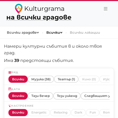
Kulturgrama
на всички градове
Всички градове
›
Всички
›
Всички локации
Намери културни събития в и около
твоя
град
.
Има
39
предстоящи събития.
ВИД
Всички
Музика (38)
Театър (1)
Кино (0)
Изкуство
ДАТА
Всички
Тази вечер
Този уикенд
Следващият уике
НАСТРОЕНИЕ
Всички
Energetic
Relaxing
Dark
Fun
Romanti