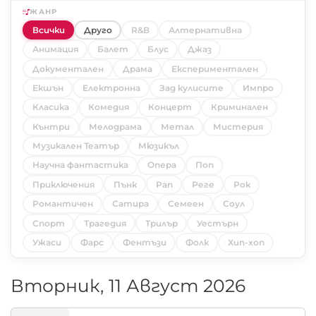
ЖАНР
Всички
Друго
R&B
Алтернативна
Анимация
Балет
Блус
Джаз
Документален
Драма
Експериментален
Екшън
Електронна
Зад кулисите
Импро
Класика
Комедия
Концерт
Криминален
Кънтри
Мелодрама
Метал
Мистерия
Музикален Театър
Мюзикъл
Научна фантастика
Опера
Поп
Приключения
Пънк
Рап
Реге
Рок
Романтичен
Сатира
Семеен
Соул
Спорт
Трагедия
Трилър
Уестърн
Ужаси
Фарс
Фентъзи
Фолк
Хип-хоп
Вторник, 11 Август 2026