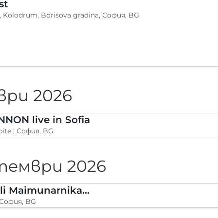
st
, Kolodrum, Borisova gradina, София, BG
ври 2026
NON live in Sofia
pite", София, BG
тември 2026
Trio Mandili Maimunarnika- Sofia
 София, BG