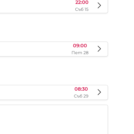
22:00
Съб 15
09:00
Пет 28
08:30
Съб 29