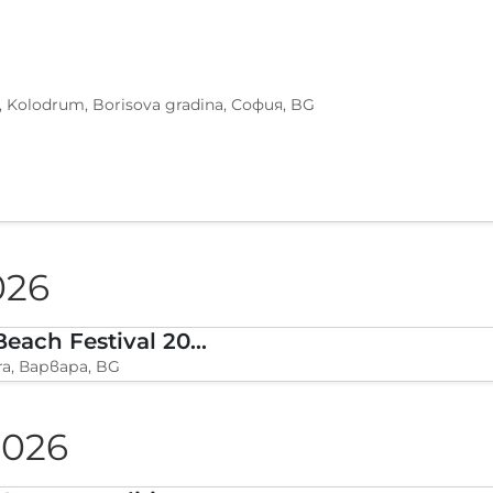
, Kolodrum, Borisova gradina, София, BG
026
BLVKCAT Beach Festival 2026, Wake up Varvara
a, Варвара, BG
2026