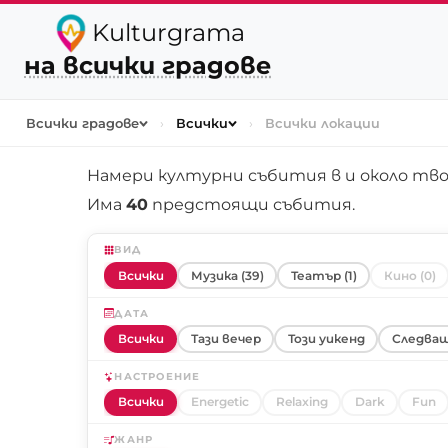
Kulturgrama
на всички градове
Всички градове
›
Всички
›
Всички локации
Намери културни събития в и около
тво
Има
40
предстоящи събития.
ВИД
Всички
Музика (39)
Театър (1)
Кино (0)
ДАТА
Всички
Тази вечер
Този уикенд
Следващ
НАСТРОЕНИЕ
Всички
Energetic
Relaxing
Dark
Fun
ЖАНР