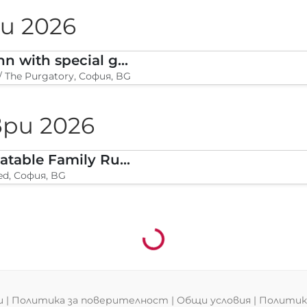
и 2026
Moodymann with special guests
 / The Purgatory, София, BG
ри 2026
Legion Inflatable Family Run - Sofia
ed, София, BG
Зареждане...
и
|
Политика за поверителност
|
Общи условия
|
Политика