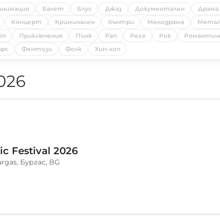
Анимация
Балет
Блус
Джаз
Документален
Драма
Концерт
Криминален
Кънтри
Мелодрама
Мета
оп
Приключения
Пънк
Рап
Реге
Рок
Романтич
рс
Фентъзи
Фолк
Хип-хоп
026
c Festival 2026
urgas, Бургас, BG