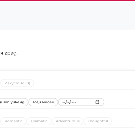
я град
.
Изкуство (0)
ият уикенд
Този месец
Romantic
Dramatic
Adventurous
Thoughtful