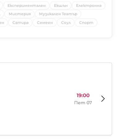
Експериментален
Екшън
Електронна
л
Мистерия
Музикален Театър
ен
Сатира
Семеен
Соул
Спорт
19:00
Пет 07