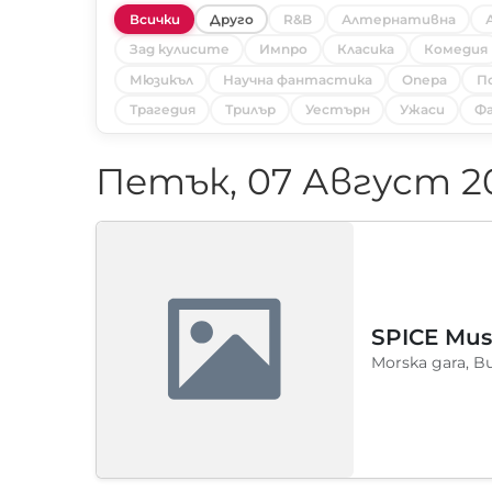
Всички
Друго
R&B
Алтернативна
Зад кулисите
Импро
Класика
Комедия
Мюзикъл
Научна фантастика
Опера
П
Трагедия
Трилър
Уестърн
Ужаси
Фа
Петък, 07 Август 2
SPICE Musi
Morska gara, B