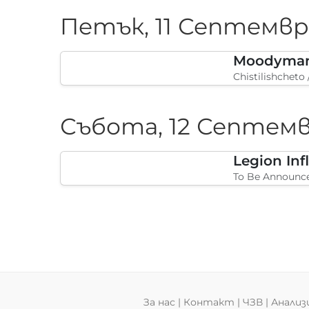
Петък, 11 Септемвр
Chistilishcheto
Събота, 12 Септемв
To Be Announc
За нас
|
Контакт
|
ЧЗВ
|
Анализ