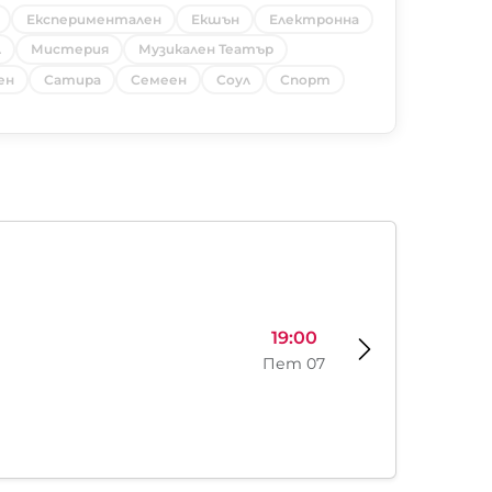
Експериментален
Екшън
Електронна
л
Мистерия
Музикален Театър
ен
Сатира
Семеен
Соул
Спорт
19:00
Пет 07