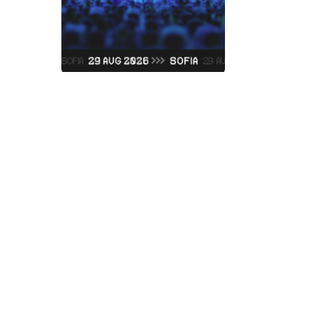
Judas Prie
Vidas Art Arena
Събота, 05 Септем