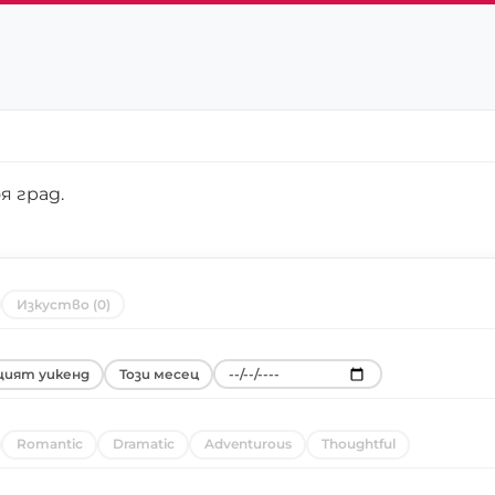
я град
.
Изкуство (0)
ият уикенд
Този месец
Romantic
Dramatic
Adventurous
Thoughtful