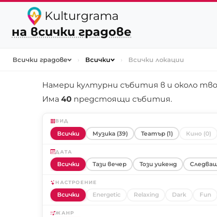
Kulturgrama
на всички градове
Всички градове
›
Всички
›
Всички локации
Намери културни събития в и около
тво
Има
40
предстоящи събития.
ВИД
Всички
Музика (39)
Театър (1)
Кино (0)
ДАТА
Всички
Тази вечер
Този уикенд
Следващ
НАСТРОЕНИЕ
Всички
Energetic
Relaxing
Dark
Fun
ЖАНР