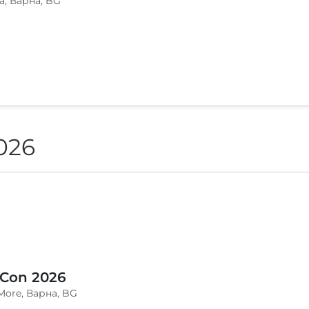
a, Варна, BG
026
 Con 2026
More, Варна, BG