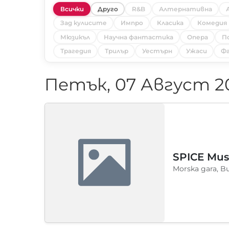
Всички
Друго
R&B
Алтернативна
Зад кулисите
Импро
Класика
Комедия
Мюзикъл
Научна фантастика
Опера
П
Трагедия
Трилър
Уестърн
Ужаси
Фа
Петък, 07 Август 2
SPICE Musi
Morska gara, B