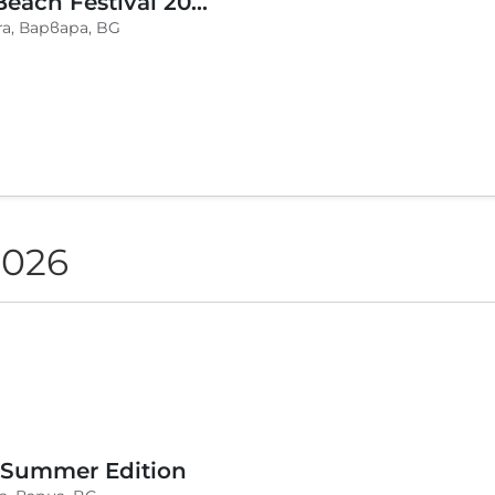
BLVKCAT Beach Festival 2026, Wake up Varvara
a, Варвара, BG
2026
 Summer Edition