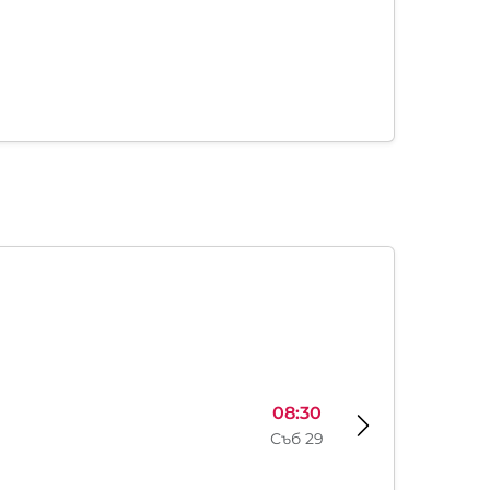
08:30
Съб 29