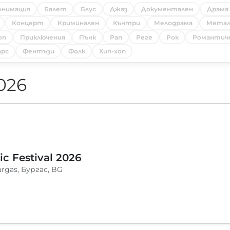
Анимация
Балет
Блус
Джаз
Документален
Драма
Концерт
Криминален
Кънтри
Мелодрама
Мета
оп
Приключения
Пънк
Рап
Реге
Рок
Романтич
рс
Фентъзи
Фолк
Хип-хоп
026
c Festival 2026
urgas, Бургас, BG