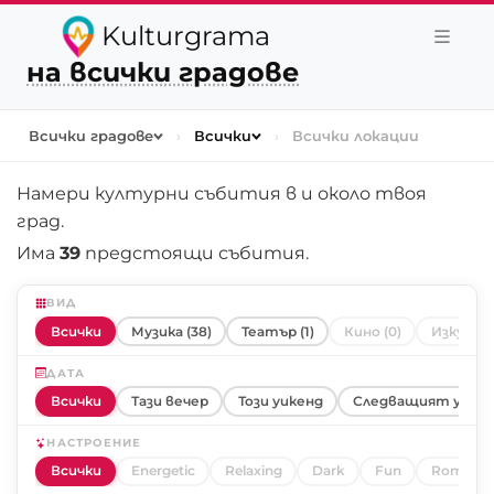
Kulturgrama
на всички градове
Всички градове
›
Всички
›
Всички локации
Намери културни събития в и около
твоя
град
.
Има
39
предстоящи събития.
ВИД
Всички
Музика (38)
Театър (1)
Кино (0)
Изкуство
ДАТА
Всички
Тази вечер
Този уикенд
Следващият уике
НАСТРОЕНИЕ
Всички
Energetic
Relaxing
Dark
Fun
Romanti