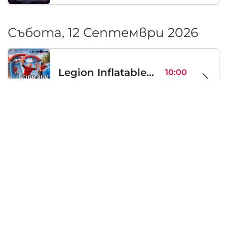
Събота, 12 Септември 2026
Legion Inflatable Family Run - Sofia
10:00
To Be Announced, София, BG
Съб 12
Събота, 19 Септември 2026
PERKELE live in Sofia
20:00
Klub Stroezha, София, BG
Съб 19