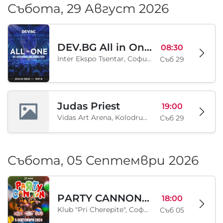
Събота, 29 Август 2026
DEV.BG All in One 2026
08:30
Inter Ekspo Tsentar, София, BG
Съб 29
Judas Priest
19:00
Vidas Art Arena, Kolodrum, Borisova gradina, София, BG
Съб 29
Събота, 05 Септември 2026
PARTY CANNON live in Sofia
18:00
Klub "Pri Cherepite", София, BG
Съб 05