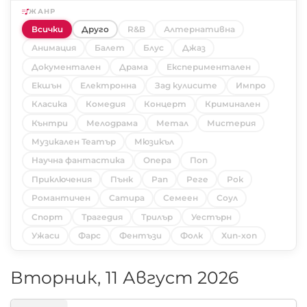
ЖАНР
Всички
Друго
R&B
Алтернативна
Анимация
Балет
Блус
Джаз
Документален
Драма
Експериментален
Екшън
Електронна
Зад кулисите
Импро
Класика
Комедия
Концерт
Криминален
Кънтри
Мелодрама
Метал
Мистерия
Музикален Театър
Мюзикъл
Научна фантастика
Опера
Поп
Приключения
Пънк
Рап
Реге
Рок
Романтичен
Сатира
Семеен
Соул
Спорт
Трагедия
Трилър
Уестърн
Ужаси
Фарс
Фентъзи
Фолк
Хип-хоп
Вторник, 11 Август 2026