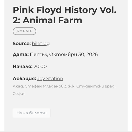
Pink Floyd History Vol.
2: Animal Farm
MUSIC
Source:
bilet.bg
Дата:
Петък, Октомври 30, 2026
Начало:
20:00
Локация:
Joy Station
Акад. Стефан Младенов 3, ж.к. Студентски град,
София
Няма билети