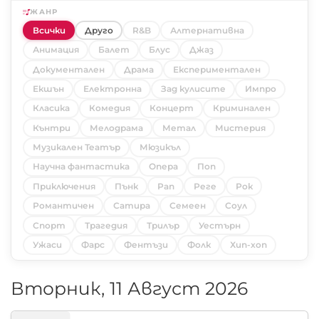
ЖАНР
Всички
Друго
R&B
Алтернативна
Анимация
Балет
Блус
Джаз
Документален
Драма
Експериментален
Екшън
Електронна
Зад кулисите
Импро
Класика
Комедия
Концерт
Криминален
Кънтри
Мелодрама
Метал
Мистерия
Музикален Театър
Мюзикъл
Научна фантастика
Опера
Поп
Приключения
Пънк
Рап
Реге
Рок
Романтичен
Сатира
Семеен
Соул
Спорт
Трагедия
Трилър
Уестърн
Ужаси
Фарс
Фентъзи
Фолк
Хип-хоп
Вторник, 11 Август 2026