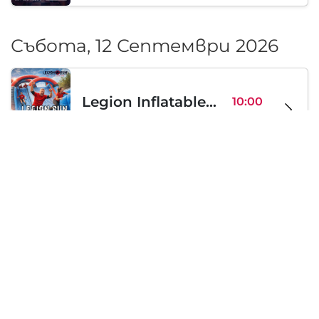
Събота, 12 Септември 2026
Legion Inflatable Family Run - Sofia
10:00
To Be Announced, София, BG
Съб 12
Събота, 19 Септември 2026
PERKELE live in Sofia
20:00
Klub Stroezha, София, BG
Съб 19