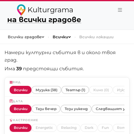
Kulturgrama
на всички градове
Всички градове
›
Всички
›
Всички локации
Намери културни събития в и около
твоя
град
.
Има
39
предстоящи събития.
ВИД
Всички
Музика (38)
Театър (1)
Кино (0)
Изкуство
ДАТА
Всички
Тази вечер
Този уикенд
Следващият уике
НАСТРОЕНИЕ
Всички
Energetic
Relaxing
Dark
Fun
Romanti