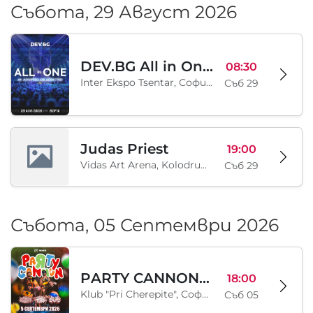
Събота, 29 Август 2026
DEV.BG All in One 2026
08:30
Inter Ekspo Tsentar, София, BG
Съб 29
Judas Priest
19:00
Vidas Art Arena, Kolodrum, Borisova gradina, София, BG
Съб 29
Събота, 05 Септември 2026
PARTY CANNON live in Sofia
18:00
Klub "Pri Cherepite", София, BG
Съб 05