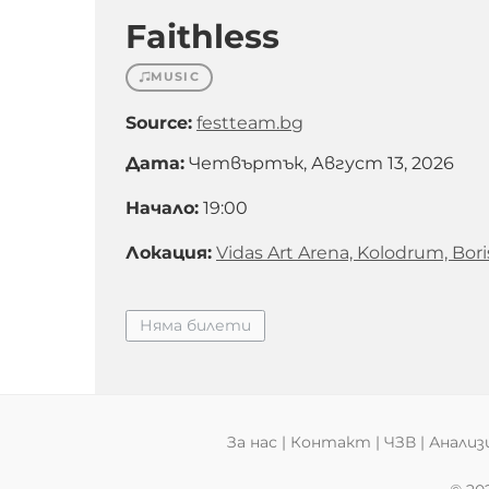
Faithless
MUSIC
Source:
festteam.bg
Дата:
Четвъртък, Август 13, 2026
Начало:
19:00
Локация:
Vidas Art Arena, Kolodrum, Bor
Няма билети
За нас
|
Контакт
|
ЧЗВ
|
Анализ