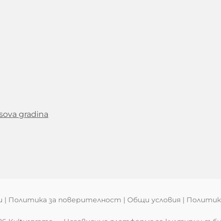
isova gradina
и
|
Политика за поверителност
|
Общи условия
|
Политика